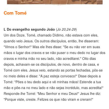
Com Tomé
L
Do evangelho segundo João
(
Jo 20,24-29
)
Um dos Doze, Tomé, chamado Dídimo, não estava com eles,
quando veio Jesus. Os outros discípulos, então, lhe disseram:
"Vimos o Senhor!" Mas ele lhes disse: "Se eu não ver em suas
mãos o lugar dos cravos e se não puser o meu dedo no lugar dos
cravos e minha mão no seu lado, não acreditarei." Oito dias
depois, achavam-se os discípulos, de novo, dentro de casa, e
Tomé com eles. Jesus veio, estando as portas fechadas, pôs-se
no meio deles e disse: "A paz esteja convosco!" Disse depois a
Tomé: "Pões o teu dedo aqui e vê minhas mãos! Estende a tua
mão e põe-na no meu lado e não sejas incrédulo, mas acredita!"
Responde-lhe Tomé: "Meu Senhor e meu Deus!" Jesus lhe diz:
"Porque viste, creste. Felizes os que não viram e creram!"