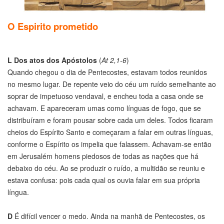
O Espirito prometido
L
Dos atos dos Apóstolos
(
At 2,1-6
)
Quando chegou o dia de Pentecostes, estavam todos reunidos
no mesmo lugar. De repente veio do céu um ruído semelhante ao
soprar de impetuoso vendaval, e encheu toda a casa onde se
achavam. E apareceram umas como línguas de fogo, que se
distribuíram e foram pousar sobre cada um deles. Todos ficaram
cheios do Espírito Santo e começaram a falar em outras línguas,
conforme o Espírito os impelia que falassem. Achavam-se então
em Jerusalém homens piedosos de todas as nações que há
debaixo do céu. Ao se produzir o ruído, a multidão se reuniu e
estava confusa: pois cada qual os ouvia falar em sua própria
língua.
D
É difícil vencer o medo. Ainda na manhã de Pentecostes, os